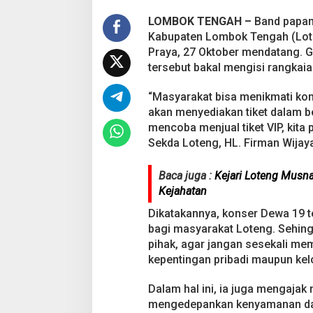
t
e
LOMBOK TENGAH –
Band papan 
n
Kabupaten Lombok Tengah (Lote
L
Praya, 27 Oktober mendatang. 
o
tersebut bakal mengisi rangkaian
m
b
o
“Masyarakat bisa menikmati konse
k
akan menyediakan tiket dalam be
T
mencoba menjual tiket VIP, kita p
e
Sekda Loteng, HL. Firman Wijaya
n
g
a
Baca juga :
Kejari Loteng Musn
h
Kejahatan
Dikatakannya, konser Dewa 19 
bagi masyarakat Loteng. Sehin
pihak, agar jangan sesekali me
kepentingan pribadi maupun ke
Dalam hal ini, ia juga mengajak
mengedepankan kenyamanan da