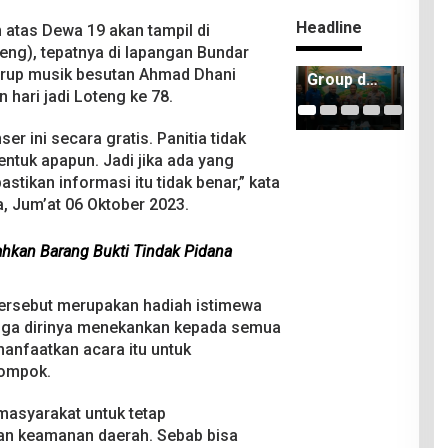
Headline
atas Dewa 19 akan tampil di
ng), tepatnya di lapangan Bundar
ITDC
Kejari
ITD
Grup musik besutan Ahmad Dhani
Group dan
Lombok
IMI
 hari jadi Loteng ke 78.
Polda
Tengah
Ker
NTB
Berhasil
Sa
r ini secara gratis. Panitia tidak
Matangka
Selamatk
Pem
n
an Rp2,16
n 8
ntuk apapun. Jadi jika ada yang
Persiapan
Miliar
TIk
astikan informasi itu tidak benar,” kata
Pertamin
PAD
Mo
, Jum’at 06 Oktober 2023.
a Grand
Man
Prix of
202
ahkan Barang Bukti Tindak Pidana
Indonesia
2026
tersebut merupakan hadiah istimewa
gga dirinya menekankan kepada semua
manfaatkan acara itu untuk
lompok.
 masyarakat untuk tetap
n keamanan daerah. Sebab bisa