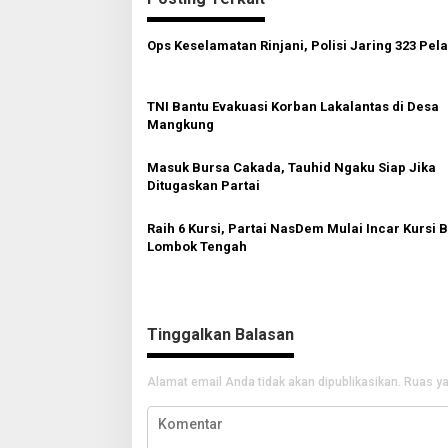
i
g
Ops Keselamatan Rinjani, Polisi Jaring 323 Pel
a
s
TNI Bantu Evakuasi Korban Lakalantas di Desa
i
Mangkung
p
o
Masuk Bursa Cakada, Tauhid Ngaku Siap Jika
Ditugaskan Partai
s
Raih 6 Kursi, Partai NasDem Mulai Incar Kursi B
Lombok Tengah
Tinggalkan Balasan
Alamat email Anda tidak akan dipublikasikan.
Ruas ya