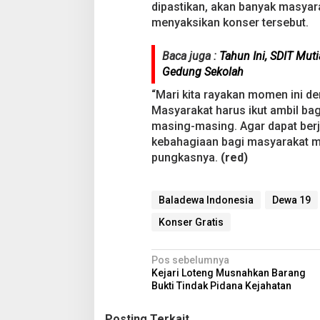
dipastikan, akan banyak masyara
menyaksikan konser tersebut.
Baca juga :
Tahun Ini, SDIT Mut
Gedung Sekolah
“Mari kita rayakan momen ini 
Masyarakat harus ikut ambil bag
masing-masing. Agar dapat ber
kebahagiaan bagi masyarakat m
pungkasnya.
(red)
Baladewa Indonesia
Dewa 19
Konser Gratis
N
Pos sebelumnya
Kejari Loteng Musnahkan Barang
a
Bukti Tindak Pidana Kejahatan
v
Posting Terkait