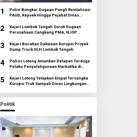
1
Polisi Bongkar Dugaan Pungli Revitalisasi
PAUD, Kepsek Hingga Pejabat Dinas
Diperiksa
2
Kejari Lombok Tengah Soroti Dugaan
Perusahaan Cangkang PMA, NJOP
Jomplang dan Anomali Transaksi Tanah
Wisata
3
Kejari Bacakan Dakwaan Korupsi Proyek
Dump Truck DLH Lombok Tengah
4
Polres Loteng Amankan Delapan Terduga
Pelaku Penyalahgunaan Narkotika di
Pujut
5
Kejari Loteng Tetapkan Empat Tersangka
Korupsi Truk Sampah Dinas Lingkungan
Hidup
Politik