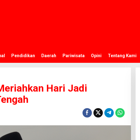
nal
Pendidikan
Daerah
Pariwisata
Opini
Tentang Kami
eriahkan Hari Jadi
Tengah