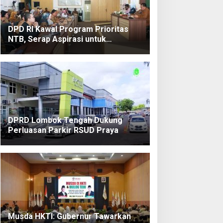
DPD RI Kawal Program Prioritas
C dan
Kunjungi
Torehkan
NTB, Serap Aspirasi untuk
 Teken
Kampung
Prestasi
Diperjuangkan di Pusat
ja
Nelayan
di
ma
Bilelando,
Lombok
belia
Menko
Tengah,
.000
Pangan:
Kajari
et
Pemerint
Terbaik
toGP
ah
se-NTB
dalika
Targetka
Putri Ayu
6
n
Wulandari
DPRD Lombok Tengah Dukung
Kenaikan
Promosi
Perluasan Parkir RSUD Praya
Nilai
ke Kulon
Tukar
Progo
Nelayan
Musda HKTI: Gubernur Tawarkan