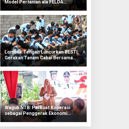
Model Pertanian ala FELDA
Malaysia
Lombok Tengah Luncurkan BESTI,
Gerakan Tanam Cabai Bersama
Siswa untuk Kendalikan Inflasi
Wagub NTB: Perkuat Koperasi
sebagai Penggerak Ekonomi
Rakyat