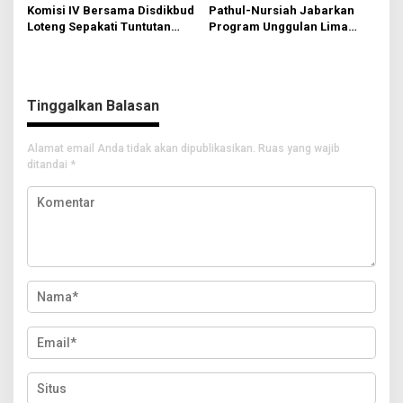
Komisi IV Bersama Disdikbud
Pathul-Nursiah Jabarkan
Loteng Sepakati Tuntutan
Program Unggulan Lima
Himpaudi dan Tunggakan
Tahun Kedepan
Proyek 2024
Tinggalkan Balasan
Alamat email Anda tidak akan dipublikasikan.
Ruas yang wajib
ditandai
*