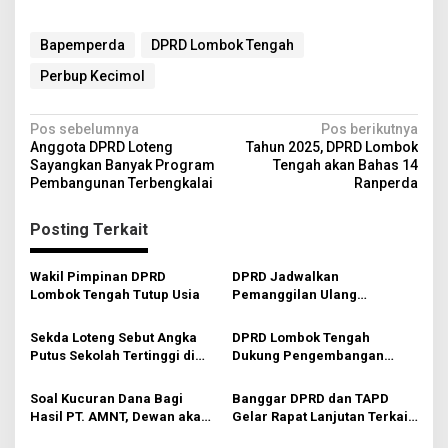
Bapemperda
DPRD Lombok Tengah
Perbup Kecimol
N
Pos sebelumnya
Pos berikutnya
Anggota DPRD Loteng
Tahun 2025, DPRD Lombok
a
Sayangkan Banyak Program
Tengah akan Bahas 14
v
Pembangunan Terbengkalai
Ranperda
i
Posting Terkait
g
a
Wakil Pimpinan DPRD
DPRD Jadwalkan
s
Lombok Tengah Tutup Usia
Pemanggilan Ulang
Disdikbud Lombok Tengah
i
Sekda Loteng Sebut Angka
DPRD Lombok Tengah
p
Putus Sekolah Tertinggi di
Dukung Pengembangan
Kecamatan Pujut
Desa Wisata
o
Soal Kucuran Dana Bagi
Banggar DPRD dan TAPD
s
Hasil PT. AMNT, Dewan akan
Gelar Rapat Lanjutan Terkait
Panggil TAPD
Efesiensi Anggaran